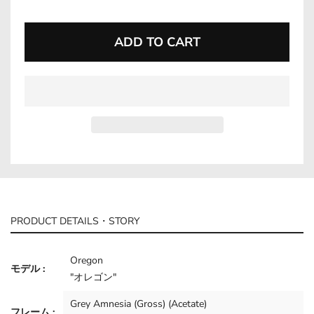
missing:
en.products.product.regular_price
ADD TO CART
PRODUCT DETAILS・STORY
Oregon
モデル :
"オレゴン"
Grey Amnesia (Gross) (Acetate)
フレーム :