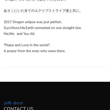
あそこにいた全てのエクリプストライブ達と共に。
2017 Oregon eclipse was just perfect.
Sun,Moon,Me,Earth connected on one straight line.
Me,We. and You All.
"Peace and Love in the world".
A prayer from the ones who were there.
お問い合わせ
CONTACT US