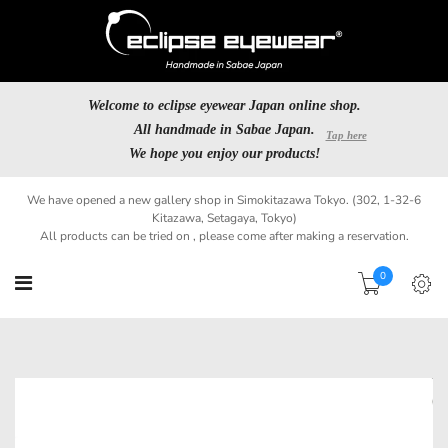
Welcome to eclipse eyewear Japan online shop.
All handmade in Sabae Japan.
We hope you enjoy our products!
We have opened a new gallery shop in Simokitazawa Tokyo. (302, 1-32-6
Kitazawa, Setagaya, Tokyo)
All products can be tried on , please come after making a reservation.
0