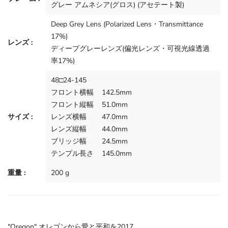
グレー アムネシア(グロス) (アセテート製)
Deep Grey Lens
(Polarized Lens・Transmittance
17%)
レンズ :
ディープグレーレンズ
(偏光レンズ・可視光線透過
率17%)
48□24-145
フロント横幅
142.5mm
フロント縦幅
51.0mm
サイズ :
レンズ横幅
47.0mm
レンズ縦幅
44.0mm
ブリッジ幅
24.5mm
テンプル長さ
145.0mm
重量 :
200 g
"Oregon" オレゴンから愛と平和を2017。