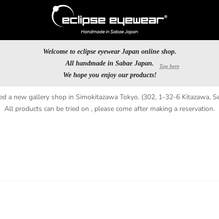
Welcome to eclipse eyewear Japan online shop.
All handmade in Sabae Japan.
We hope you enjoy our products!
d a new gallery shop in Simokitazawa Tokyo. (302, 1-32-6 Kitazawa, Se
All products can be tried on , please come after making a reservation.