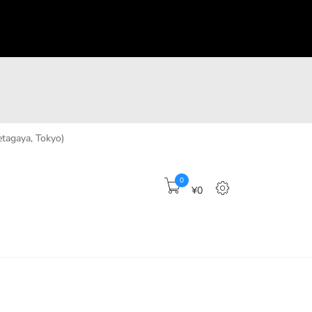
tagaya, Tokyo)
0
¥0