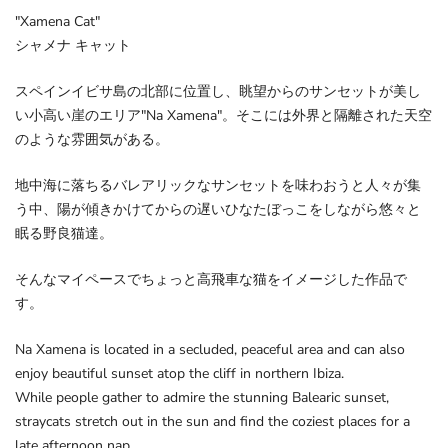
"Xamena Cat"
シャメナ キャット
スペインイビサ島の北部に位置し、眺望からのサンセットが美し
い小高い崖のエリア
"Na Xamena"
。
そこには外界と隔離された天空
のような雰囲気がある。
地中海に落ちるバレアリックなサンセットを味わおうと人々が集
う中、陽が傾きかけてからの遅いひなたぼっこをしながら悠々と
眠る野良猫達。
そんなマイペースでちょっと高飛車な猫をイメージした作品で
す。
Na Xamena is located in a secluded, peaceful area and can also
enjoy beautiful sunset atop the cliff in northern Ibiza.
While people gather to admire the stunning Balearic sunset,
straycats stretch out in the sun and find the coziest places for a
late afternoon nap.