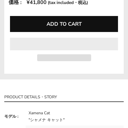
Translation
価格 :
¥41,800
(tax included・税込)
missing:
en.products.product.regular_price
ADD TO CART
PRODUCT DETAILS・STORY
Xamena Cat
モデル :
"シャメナ キャット"