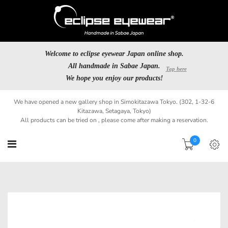
Welcome to eclipse eyewear Japan online shop.
All handmade in Sabae Japan.
We hope you enjoy our products!
We have opened a new gallery shop in Simokitazawa Tokyo. (302, 1-32-6
Kitazawa, Setagaya, Tokyo)
All products can be tried on , please come after making a reservation.
0